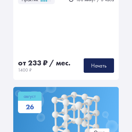
от 233
₽
/ мес.
Начать
1400
₽
август
26