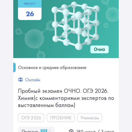
август
26
Основное и среднее образование
Онлайн
Пробный экзамен ОЧНО. ㅤㅤㅤОГЭ 2026.
Химияㅤㅤㅤㅤㅤㅤㅤ(с комментариями экспертов по
выставленным баллам)
ОГЭ 2026
ПРОБНИК
Ученикам
Практик
180 минут / 3 часа