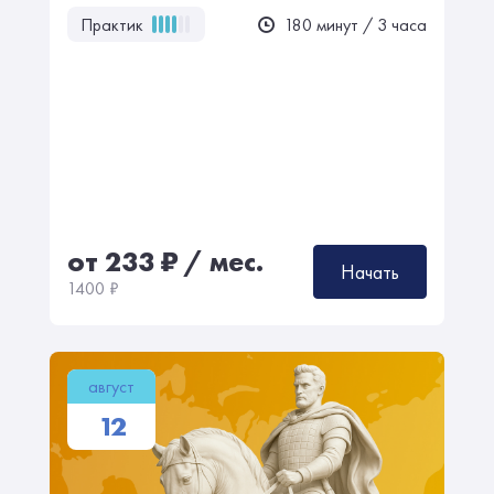
Практик
180 минут / 3 часа
от 233
₽
/ мес.
Начать
1400
₽
август
12