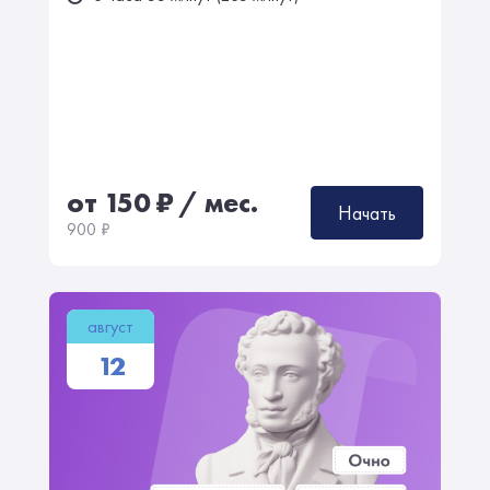
от 150
₽
/ мес.
Начать
900
₽
август
12