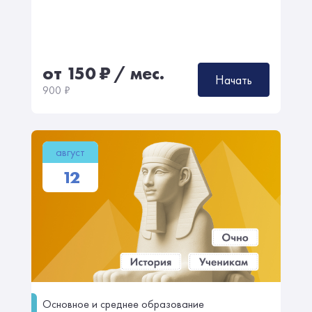
от 150
₽
/ мес.
Начать
900
₽
август
12
Основное и среднее образование