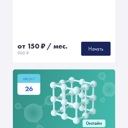
от 150
₽
/ мес.
Начать
900
₽
август
26