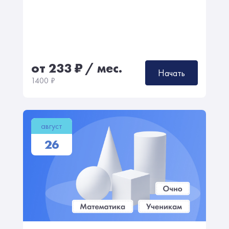
от 233
₽
/ мес.
Начать
1400
₽
август
26