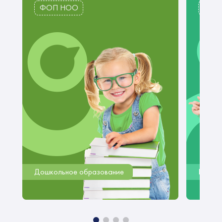
ФОП НОО
ФОП
Дошкольное образование
Начал