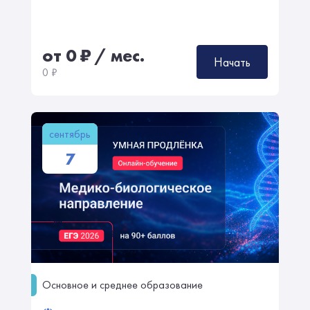
от 0
₽
/ мес.
Начать
0
₽
сентябрь
7
Основное и среднее образование