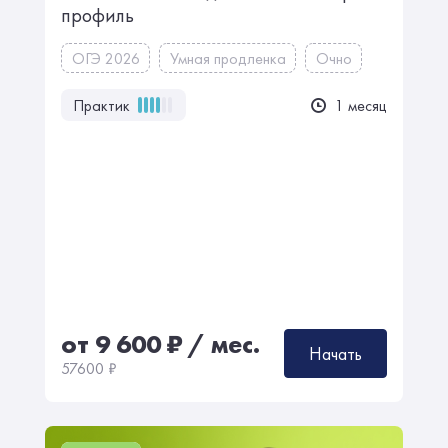
профиль
ОГЭ 2026
Умная продленка
Очно
Практик
1 месяц
от 9 600
₽
/ мес.
Начать
57600
₽