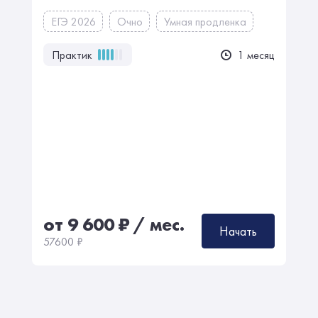
ЕГЭ 2026
Очно
Умная продленка
Практик
1 месяц
от 9 600
₽
/ мес.
Начать
57600
₽