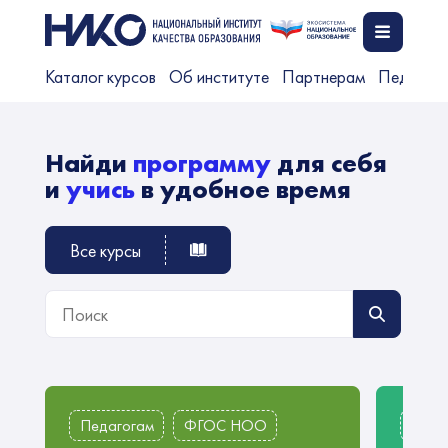
Каталог курсов
Об институте
Партнерам
Педагог
Найди
программу
для себя
и
учись
в удобное время
Все курсы
Педагогам
ФГОС НОО
ФГО