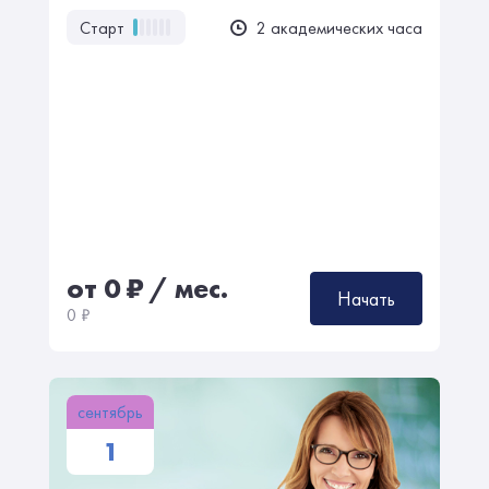
Старт
2 академических часа
от 0
₽
/ мес.
Начать
0
₽
сентябрь
1