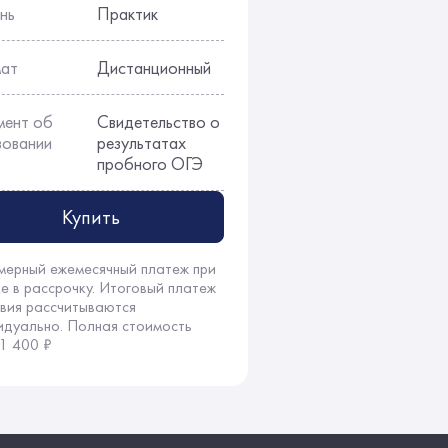
нь
Практик
ат
Дистанционный
мент об
Свидетельство о
зовании
результатах
пробного ОГЭ
Купить
мерный ежемесячный платеж при
ке в рассрочку. Итоговый платеж
овия рассчитываются
идуально. Полная стоимость
 1 400 ₽