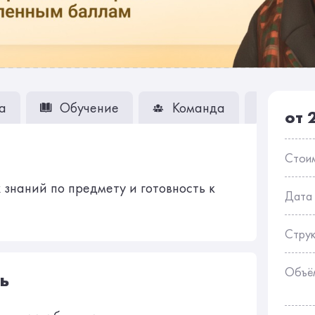
а
Обучение
Команда
Вопро
от 
Стои
знаний по предмету и готовность к
Дата
Стру
Объё
ь