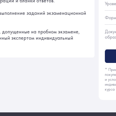
трации и бланки ответов.
Урове
 выполнение заданий экзаменационной
Форм
, допущенные на пробном экзамене,
Доку
обра
енный экспертом индивидуальный
* При
покуп
и усл
индив
курса