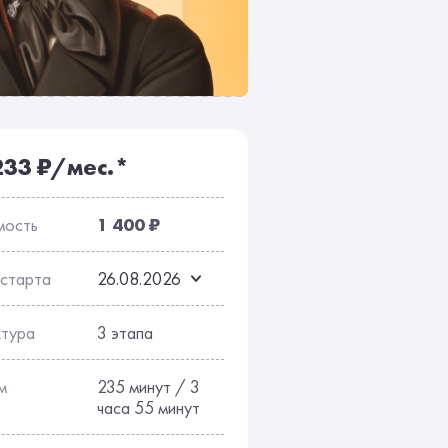
сы
Отзывы
233 ₽/мес.*
мость
1 400 ₽
 старта
26.08.2026
ктура
3 этапа
м
235 минут / 3
часа 55 минут