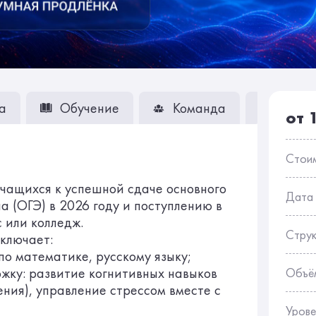
а
Обучение
Команда
Вопро
от 
Стои
учащихся к успешной сдаче основного
Дата
а (ОГЭ) в 2026 году и поступлению в
 или колледж.
Стру
включает:
по математике, русскому языку;
жку: развитие когнитивных навыков
Объё
ния), управление стрессом вместе с
Урове