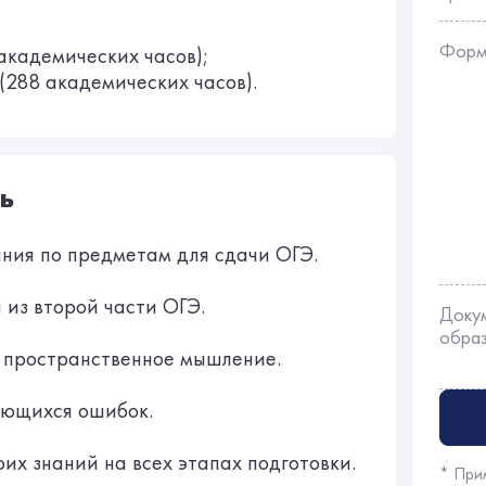
Форм
академических часов);
(288 академических часов).
ь
ания по предметам для сдачи ОГЭ.
 из второй части ОГЭ.
Доку
обра
и пространственное мышление.
чающихся ошибок.
оих знаний на всех этапах подготовки.
* При