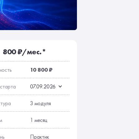
сы
Отзывы
1 800 ₽/мес.*
мость
10 800 ₽
 старта
07.09.2026
ктура
3 модуля
м
1 месяц
нь
Практик