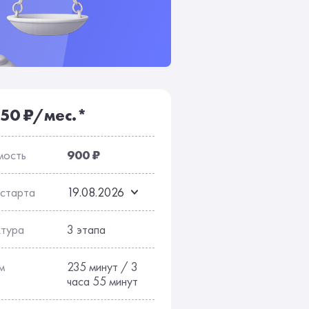
сы
Отзывы
150 ₽/мес.*
мость
900 ₽
 старта
19.08.2026
ктура
3 этапа
м
235 минут / 3
часа 55 минут