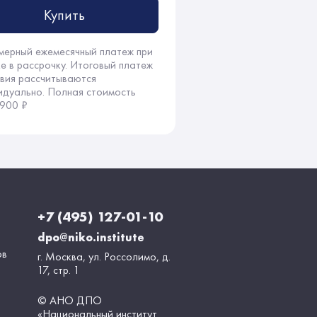
Купить
мерный ежемесячный платеж при
ке в рассрочку. Итоговый платеж
овия рассчитываются
идуально. Полная стоимость
 900 ₽
+7 (495) 127-01-10
dpo@niko.institute
ов
г. Москва, ул. Россолимо, д.
17, стр. 1
© АНО ДПО
«Национальный институт