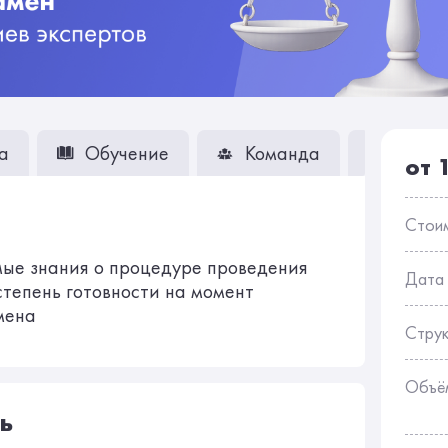
а
Обучение
Команда
Вопро
от 
Стои
ые знания о процедуре проведения
Дата
степень готовности на момент
мена
Стру
Объё
ь