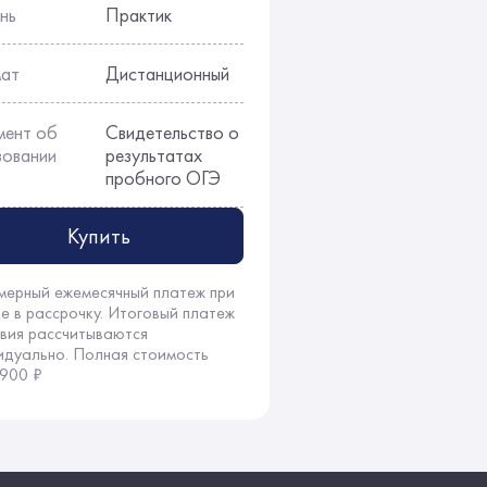
нь
Практик
ат
Дистанционный
мент об
Свидетельство о
зовании
результатах
пробного ОГЭ
Купить
мерный ежемесячный платеж при
ке в рассрочку. Итоговый платеж
овия рассчитываются
идуально. Полная стоимость
 900 ₽