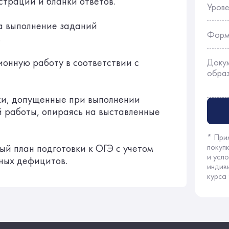
страции и бланки ответов.
Урове
а выполнение заданий
Форм
.
онную работу в соответствии с
Доку
обра
и, допущенные при выполнении
 работы, опираясь на выставленные
* При
ый план подготовки к ОГЭ с учетом
покуп
и усл
ных дефицитов.
индив
курса