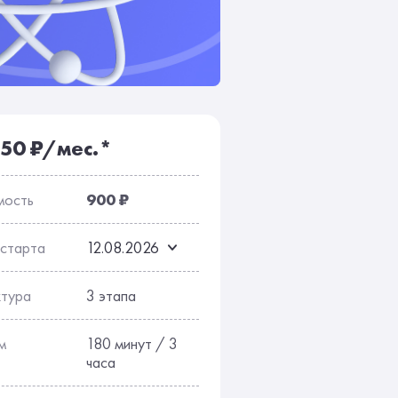
сы
Отзывы
150 ₽/мес.*
мость
900 ₽
 старта
12.08.2026
ктура
3 этапа
м
180 минут / 3
часа