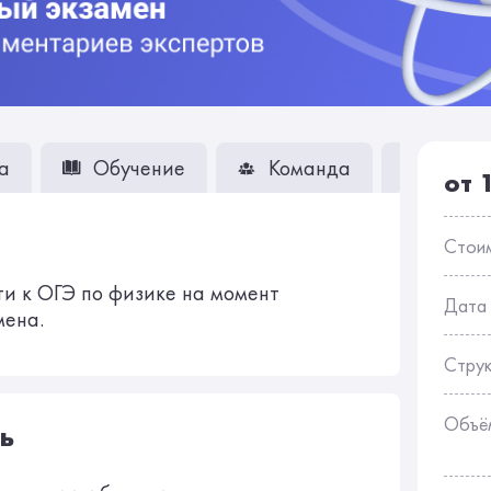
а
Обучение
Команда
Вопро
от 
Стои
ти к ОГЭ по физике на момент
Дата
мена.
Стру
Объё
ь