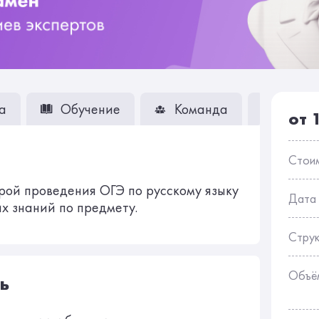
а
Обучение
Команда
Вопро
от 
Стои
рой проведения ОГЭ по русскому языку
Дата
х знаний по предмету.
Стру
Объё
ь