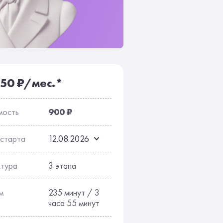
сы
Отзывы
150 ₽/мес.*
мость
900 ₽
 старта
12.08.2026
ктура
3 этапа
м
235 минут / 3
часа 55 минут