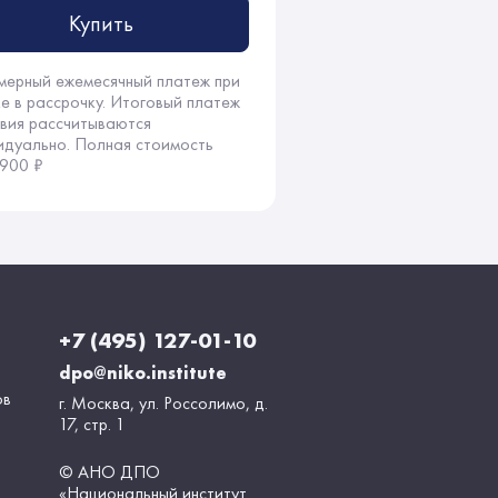
Купить
мерный ежемесячный платеж при
ке в рассрочку. Итоговый платеж
овия рассчитываются
идуально. Полная стоимость
 900 ₽
+7 (495) 127-01-10
dpo@niko.institute
ов
г. Москва, ул. Россолимо, д.
17, стр. 1
© АНО ДПО
«Национальный институт