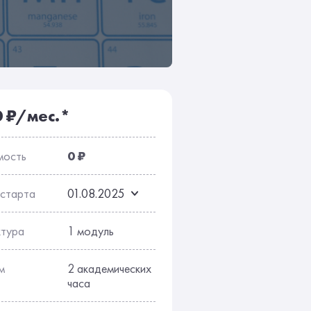
сы
Отзывы
0 ₽/мес.*
мость
0 ₽
 старта
01.08.2025
ктура
1 модуль
м
2 академических
часа