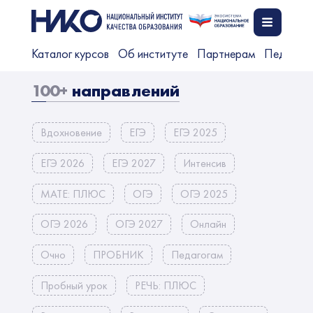
Каталог курсов
Об институте
Партнерам
Педагог
100+
направлений
Вдохновение
ЕГЭ
ЕГЭ 2025
ЕГЭ 2026
ЕГЭ 2027
Интенсив
МАТЕ: ПЛЮС
ОГЭ
ОГЭ 2025
ОГЭ 2026
ОГЭ 2027
Онлайн
Очно
ПРОБНИК
Педагогам
Пробный урок
РЕЧЬ: ПЛЮС