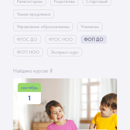
Репетиторам
Родителям
Стартовый
Умная продленка
Управление образованием
Ученикам
ФГОС ДО
ФГОС НОО
ФОП ДО
ФОП НОО
Экспресс-курс
Найдено курсов: 8
сентябрь
1