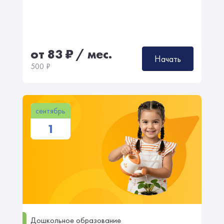
от 83
₽
/ мес.
Начать
500
₽
сентябрь
1
Дошкольное образование