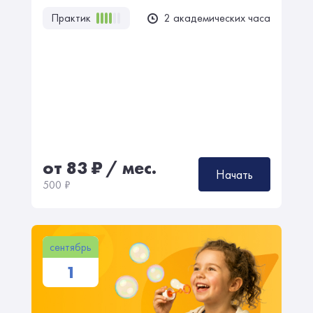
Практик
2 академических часа
от 83
₽
/ мес.
Начать
500
₽
сентябрь
1