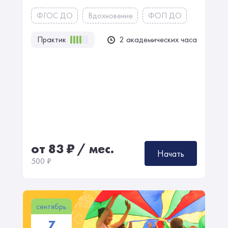
ФГОС ДО
Вдохновение
ФОП ДО
Практик
2 академических часа
от 83
₽
/ мес.
Начать
500
₽
сентябрь
7